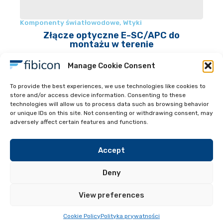
Komponenty światłowodowe
,
Wtyki
Złącze optyczne E-SC/APC do
montażu w terenie
Manage Cookie Consent
To provide the best experiences, we use technologies like cookies to
store and/or access device information. Consenting to these
technologies will allow us to process data such as browsing behavior
Read more
or unique IDs on this site. Not consenting or withdrawing consent, may
adversely affect certain features and functions.
Accept
Deny
View preferences
Przydate linki
FIBICON All Rights reserved 2024
Cookie Policy
Polityka prywatności