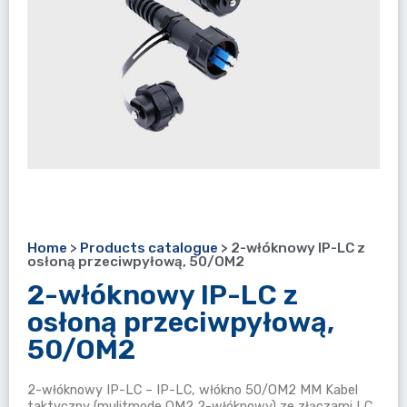
Home
>
Products catalogue
>
2-włóknowy IP-LC z
osłoną przeciwpyłową, 50/OM2
2-włóknowy IP-LC z
osłoną przeciwpyłową,
50/OM2
2-włóknowy IP-LC – IP-LC, włókno 50/OM2 MM Kabel
taktyczny (mulitmode OM2 2-włóknowy) ze złączami LC